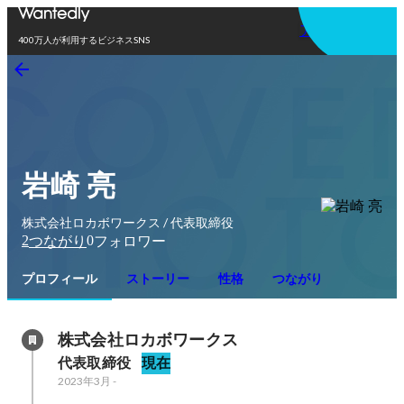
アプリを使う
400万人が利用するビジネスSNS
岩崎 亮
株式会社ロカボワークス / 代表取締役
2
0
つながり
フォロワー
プロフィール
ストーリー
性格
つながり
株式会社ロカボワークス
代表取締役
現在
2023年3月
-