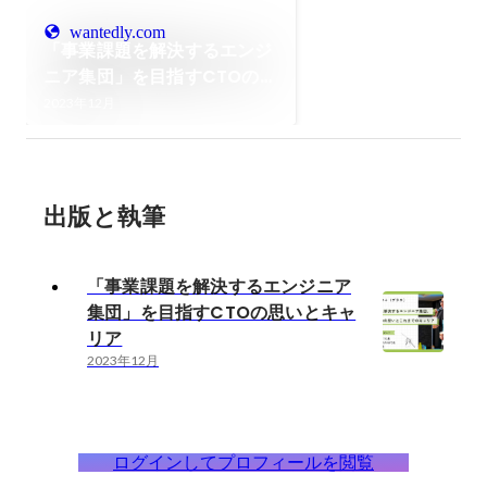
wantedly.com
「事業課題を解決するエンジ
ニア集団」を目指すCTOの思
いとキャリア
2023年12月
出版と執筆
「事業課題を解決するエンジニア
集団」を目指すCTOの思いとキャ
リア
2023年12月
ログインしてプロフィールを閲覧