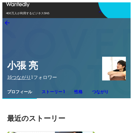
アプリを使う
400万人が利用するビジネスSNS
小張 亮
16
1
つながり
フォロワー
プロフィール
ストーリー 1
性格
つながり
最近のストーリー