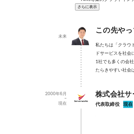
さらに表示
この先やっ
未来
私たちは「クラウ
ドサービスを社会
1社でも多くの会
たらきやすい社会
株式会社サ
2000年6月
-
現在
代表取締役
現在
東証一部に上