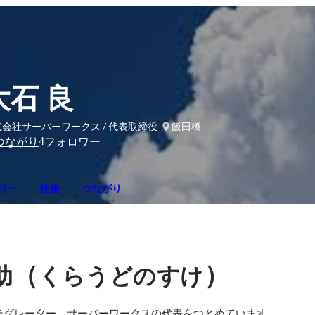
大石 良
会社サーバーワークス / 代表取締役
飯田橋
4
つながり
フォロワー
リー
性格
つながり
（
）
助
くらうどのすけ
テグレーター、サーバーワークスの代表をつとめています。