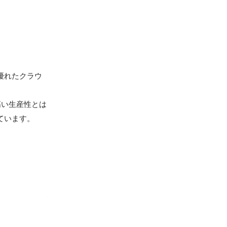
優れたクラウ
高い生産性とは
ています。
ット ベス