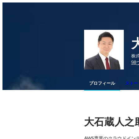
株式
98
プロフィール
ストー
大石蔵人之
AWS専業のクラウドイン