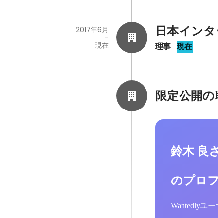
日本インタ
2017年6月
-
現在
理事
現在
限定公開の
鈴木 良
のプロ
Wantedl