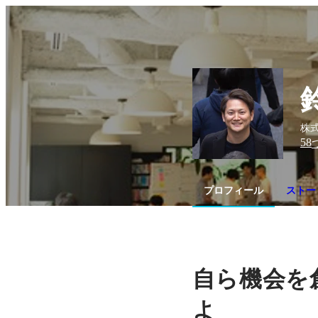
株式会
58
プロフィール
ストー
自ら機会を
よ