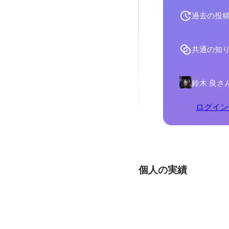
過去の投
共通の知
鈴木 良さ
ログイン
個人の実績