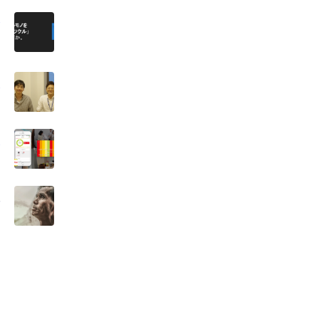
。
）
）
夫