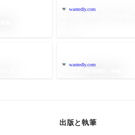
wantedly.com
正しいモノを正しくツクル。正
（後編）
と。
2017年9月
wantedly.com
めの工夫
ポレットの開発秘話（前編）
出版と執筆