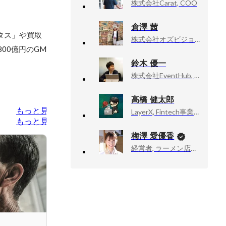
株式会社Carat, COO
倉澤 茜
タス」や買取
株式会社オズビジョン, プロダクトマネージャー/エンジニアリングマネージャー
800億円のGM
鈴木 優一
株式会社EventHub, Marketing & Inside sales Manager
高橋 健太郎
もっと見る
LayerX, Fintech事業部 VPoE
もっと見る
梅澤 愛優香
経営者, ラーメン店店主