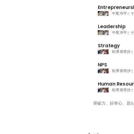
Entrepreneurs
中尾 洋平
と
そ
Leadership
中尾 洋平
と
そ
Strategy
松澤 亜李沙
と
NPS
松澤 亜李沙
と
Human Resour
松澤 亜李沙
と
突破力、好奇心、器