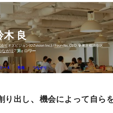
鈴木 良
社オズビジョン(OZvision Inc.) / Founder, CEO
東京都渋谷区
7
つながり
フォロワー
リー 4
性格
つながり
、
創り出し
機会によって自ら