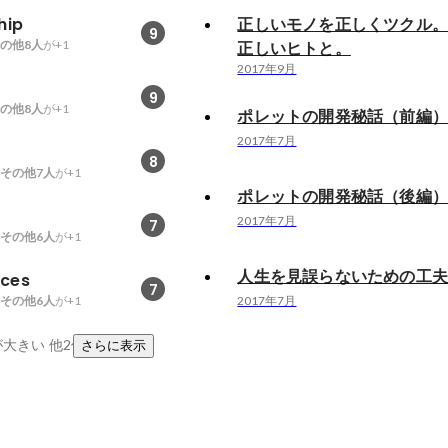
hip
正しいモノを正しくツクル
9
の他8人
が+1
正しいヒトと。
2017年9月
9
の他8人
が+1
ポレットの開発秘話（前編
2017年7月
8
その他7人
が+1
ポレットの開発秘話（後編
2017年7月
7
その他6人
が+1
人生を見誤らないための工
ces
7
その他6人
が+1
2017年7月
が大きい
他2件
さらに表示