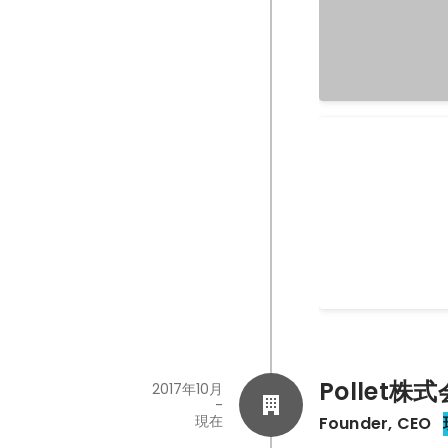
Startup Wee
員
Pollet株
2017年10月
-
現在
Founder, CEO