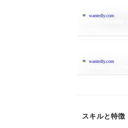
wantedly.com
ポレットの開発秘話
2017年7月
wantedly.com
人生を見誤らないた
スキルと特徴