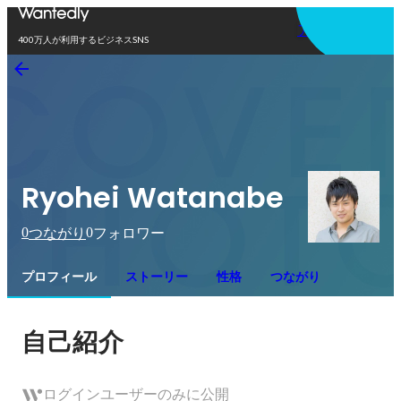
アプリを使う
400万人が利用するビジネスSNS
Ryohei Watanabe
0
0
つながり
フォロワー
プロフィール
ストーリー
性格
つながり
自己紹介
ログインユーザーのみに公開