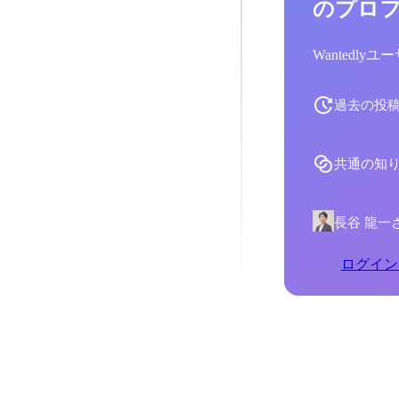
のプロ
Wantedl
過去の投
共通の知
長谷 龍一
ログイン