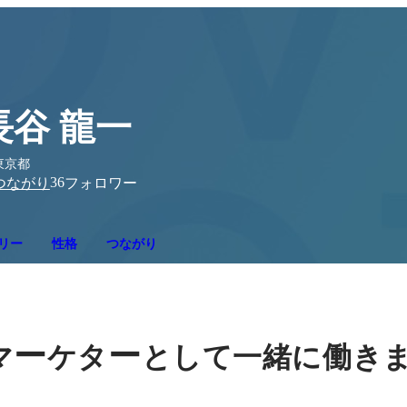
長谷 龍一
東京都
36
つながり
フォロワー
リー
性格
つながり
ー
ー
マ
ケタ
として一緒に働き