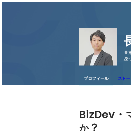
28
プロフィール
ストー
BizDev・
？
か