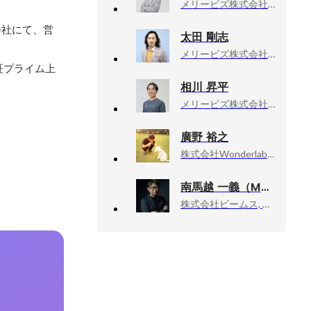
メリービズ株式会社, CS & オペレーションマネジメント
会社にて、営
太田 剛志
メリービズ株式会社, 取締役
証プライム上
相川 昇平
メリービズ株式会社, CS&オペレーションマネジメント
廣野 裕之
株式会社Wonderlabo, 代表取締役
南馬越 一義（MAGO）
株式会社ビームス, ディレクターズルーム エグゼクティブディレクター