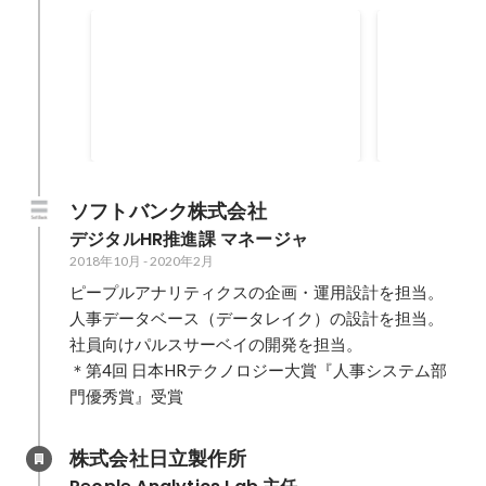
第3回 日本HRテクノロジー大賞
第4回 日本
『大賞』
『人事シス
ソフトバンク株式会社
デジタルHR推進課 マネージャ
2018年10月
-
2020年2月
ピープルアナリティクスの企画・運用設計を担当。

人事データベース（データレイク）の設計を担当。

社員向けパルスサーベイの開発を担当。

＊第4回 日本HRテクノロジー大賞『人事システム部
門優秀賞』受賞
株式会社日立製作所