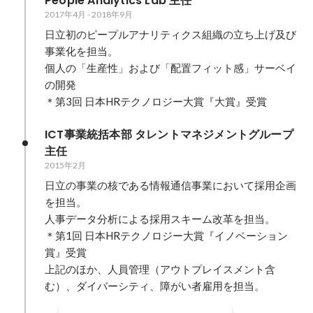
People Analytics Lab 主任
2017年4月
-
2018年9月
日立初のピープルアナリティクス組織の立ち上げ及び
事業化を担当。

個人の「生産性」および「配置フィット感」サーベイ
の開発 

＊第3回 日本HRテクノロジー大賞『大賞』受賞
ICT事業統括本部 タレントマネジメントグループ 
主任
2015年2月
日立の事業の核である情報通信事業において採用企画
を担当。

人事データ分析による採用スキーム改革を担当。

＊第1回 日本HRテクノロジー大賞『イノベーション
賞』受賞

上記のほか、人員管理（アウトプレイスメント含
む）、ダイバーシティ、障がい者雇用を担当。