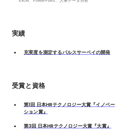
Excel、PowerPoint、人事データ分析
実績
充実度を測定するパルスサーベイの開発
受賞と資格
第1回 日本HRテクノロジー大賞『イノベー
ション賞』
第3回 日本HRテクノロジー大賞『大賞』