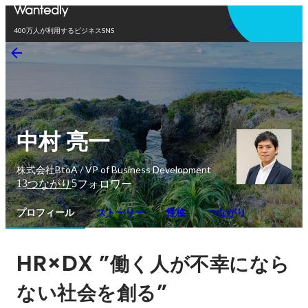
アプリを使う
400万人が利用するビジネスSNS
中村 亮一
株式会社BtoA / VP of Business Development
13
5
つながり
フォロワー
プロフィール
ストーリー
性格
つながり
HR×DX ”
働く人が不幸になら
”
ない社会を創る