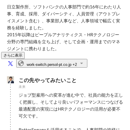
日立製作所、ソフトバンクの人事部門で約16年にわたり人
事、育成、採用、ダイバーシティ、人員管理（アウトプレ
イスメント含む）、事業部人事など、人事領域で幅広く実
務を経験しました。

2015年以降はピープルアナリティクス・HRテクノロジー
分野の専門組織を立ち上げ、そして企画・運用までのマネ
さらに表示
work-switch.persol-pt.co.jp
+2
この先やってみたいこと
未来
ジョブ型雇用への変革が進む中で、社員の能力を正し
く把握し、そしてより良いパフォーマンスにつなげる
最適配置の実現にはHRテクノロジーの活用が必要不
可欠です。

BetterEngageを活用することで、人事部門の皆様に