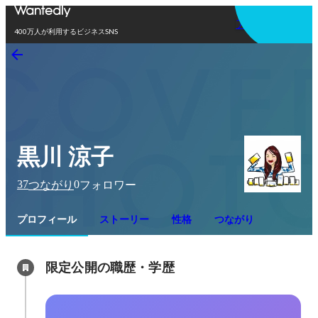
アプリを使う
400万人が利用するビジネスSNS
黒川 涼子
37
0
つながり
フォロワー
プロフィール
ストーリー
性格
つながり
限定公開の職歴・学歴