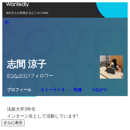
アプリを使う
400万人が利用するビジネスSNS
志間 涼子
0
1
つながり
フォロワー
プロフィール
ストーリー 3
性格
つながり
法政大学3年生　

インターン生として活動しています!
さらに表示