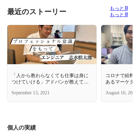
もっと見る
最近のストーリー
もっと見る
「人から教わらなくても仕事は身に
コロナで給料
つけていける」アドバンが教えてく
あるマーケタ
れた仕事に対する姿勢とは【社員紹
員紹介vol.2】
September 13, 2021
August 10, 20
介vol.5】
個人の実績