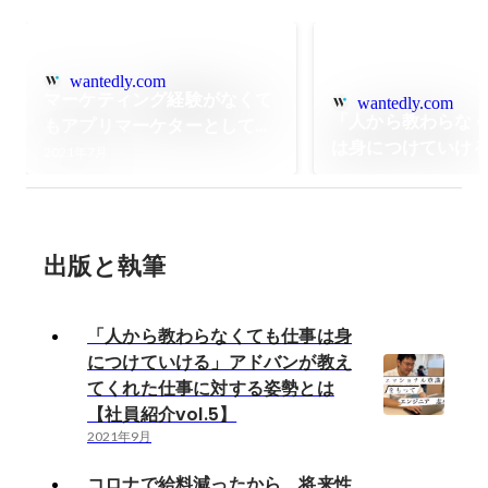
wantedly.com
マーケティング経験がなくて
wantedly.com
「人から教わらな
もアプリマーケターとして活
は身につけていけ
躍できる理由とは【社員紹介
2021年7月
ンが教えてくれた
vol.1】
る姿勢とは【社員
vol.5】
出版と執筆
「人から教わらなくても仕事は身
につけていける」アドバンが教え
てくれた仕事に対する姿勢とは
【社員紹介vol.5】
2021年9月
コロナで給料減ったから、将来性