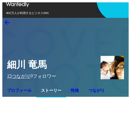
アプリを使う
400万人が利用するビジネスSNS
細川 竜馬
15
0
つながり
フォロワー
プロフィール
ストーリー
性格
つながり