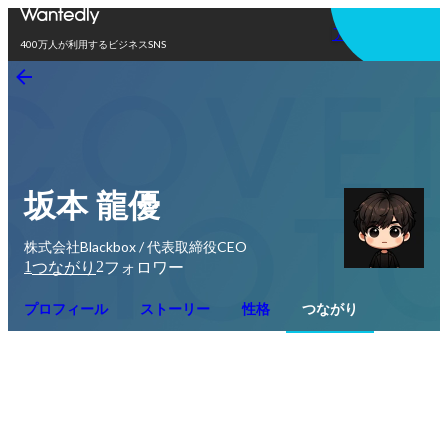
アプリを使う
400万人が利用するビジネスSNS
坂本 龍優
株式会社Blackbox / 代表取締役CEO
1
2
つながり
フォロワー
プロフィール
ストーリー
性格
つながり