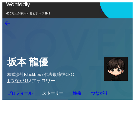
アプリを使う
400万人が利用するビジネスSNS
坂本 龍優
株式会社Blackbox / 代表取締役CEO
1
2
つながり
フォロワー
プロフィール
ストーリー
性格
つながり