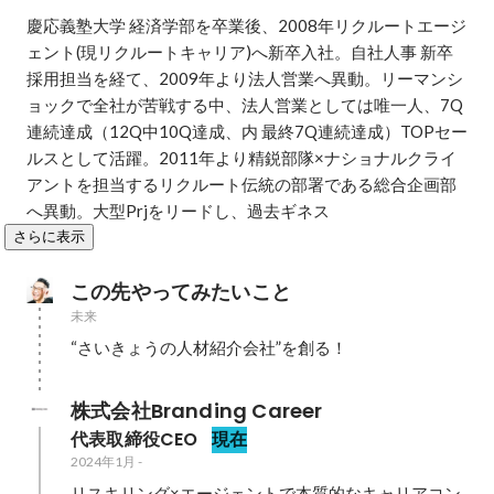
慶応義塾大学 経済学部を卒業後、2008年リクルートエージ
ェント(現リクルートキャリア)へ新卒入社。自社人事 新卒
採用担当を経て、2009年より法人営業へ異動。リーマンシ
ョックで全社が苦戦する中、法人営業としては唯一人、7Q
連続達成（12Q中10Q達成、内 最終7Q連続達成）TOPセー
ルスとして活躍。2011年より精鋭部隊×ナショナルクライ
アントを担当するリクルート伝統の部署である総合企画部
へ異動。大型Prjをリードし、過去ギネス
さらに表示
この先やってみたいこと
未来
“さいきょうの人材紹介会社”を創る！
株式会社Branding Career
代表取締役CEO
現在
2024年1月
-
リスキリング×エージェントで本質的なキャリアコン