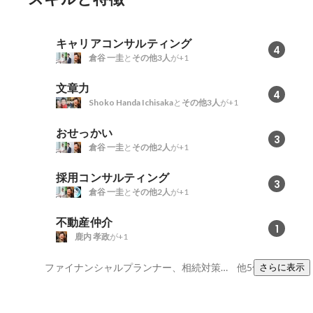
キャリアコンサルティング
4
倉谷 一圭
と
その他3人
が+1
文章力
4
Shoko Handa Ichisaka
と
その他3人
が+1
おせっかい
3
倉谷 一圭
と
その他2人
が+1
採用コンサルティング
3
倉谷 一圭
と
その他2人
が+1
不動産仲介
1
鹿内 孝政
が+1
ファイナンシャルプランナー、相続対策、婚活コンサルティング
他5件
さらに表示