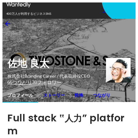
アプリを使う
400万人が利用するビジネスSNS
佐地 良太
株式会社Branding Career / 代表取締役CEO
66
30
つながり
フォロワー
プロフィール
ストーリー
性格
つながり
Full stack ‟
” platfor
人力
m