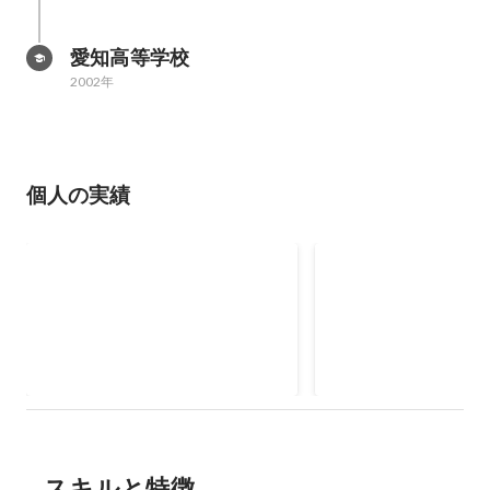
愛知高等学校
2002年
個人の実績
MDRT
リクルートエージェン
セールス表彰
スキルと特徴