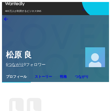
アプリを使う
400万人が利用するビジネスSNS
松原 良
6
0
つながり
フォロワー
プロフィール
ストーリー
性格
つながり