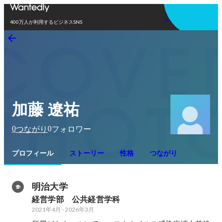
アプリを使う
400万人が利用するビジネスSNS
加藤 遼祐
0
0
つながり
フォロワー
プロフィール
ストーリー
性格
つながり
明治大学
経営学部　公共経営学科
2021年4月
-
2026年3月