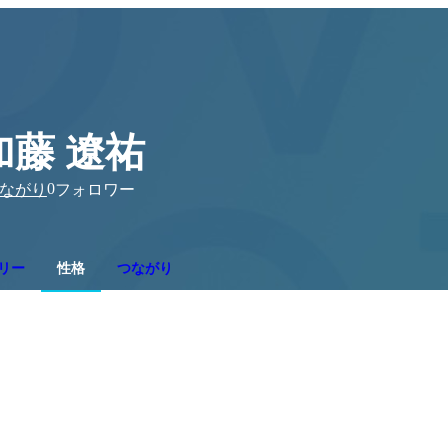
加藤 遼祐
0
ながり
フォロワー
リー
性格
つながり