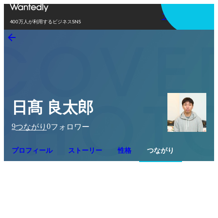
アプリを使う
400万人が利用するビジネスSNS
日髙 良太郎
9
0
つながり
フォロワー
プロフィール
ストーリー
性格
つながり