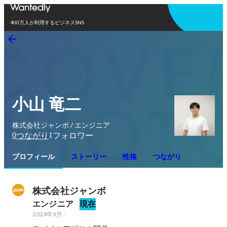
アプリを使う
400万人が利用するビジネスSNS
小山 竜二
株式会社ジャンボ / エンジニア
0
1
つながり
フォロワー
プロフィール
ストーリー
性格
つながり
株式会社ジャンボ
エンジニア
現在
2024年9月
-