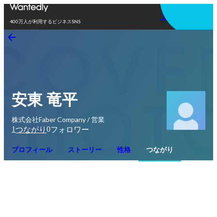
アプリを使う
400万人が利用するビジネスSNS
安東 竜平
株式会社Faber Company / 営業
1
0
つながり
フォロワー
プロフィール
ストーリー
性格
つながり