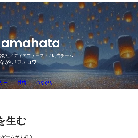
Hamahata
会社メディアファースト / 広告チーム
1
ながり
フォロワー
リー
性格
つながり
を生む
ゲームが大好き。
