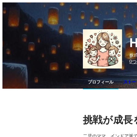
株式
0
つ
プロフィール
ストー
挑戦が成長
二児のママ。インドア派で