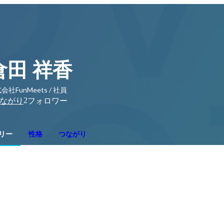
倉田 祥香
会社FunMeets / 社員
2
ながり
フォロワー
リー
性格
つながり