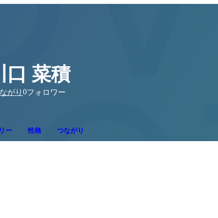
川口 菜積
0
ながり
フォロワー
リー
性格
つながり