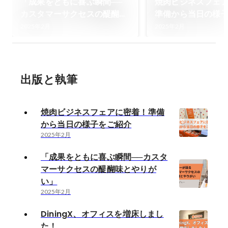
「成果をともに喜ぶ瞬間──
焼肉ビジネスフェ
カスタマーサクセスの醍醐味
準備から当日の様
とやりがい」
2025年2月
2025年2月
出版と執筆
焼肉ビジネスフェアに密着！準備
から当日の様子をご紹介
2025年2月
「成果をともに喜ぶ瞬間──カスタ
マーサクセスの醍醐味とやりが
い」
2025年2月
DiningX、オフィスを増床しまし
た！