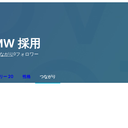
MW 採用
0
ながり
フォロワー
リー 20
性格
つながり