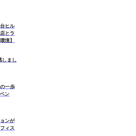
布台ヒル
お店とラ
場環境】
感しまし
めの一歩
イベン
ションが
オフィス