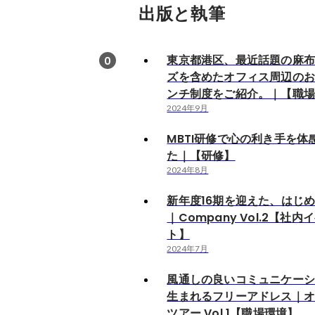
出版と執筆
東京都港区、最近話題の麻
0
ズを含めたオフィス周辺の
ンチ制度をご紹介。｜【職
2024年9月
MBTI研修で心の利き手を体
た｜【研修】
2024年8月
新年度16期を迎えた、はじ
｜Company Vol.2【社内
ト】
2024年7月
風通しの良いコミュニケー
生まれるフリーアドレス｜
ツアー Vol.1【職場環境】