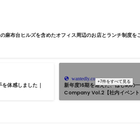
題の麻布台ヒルズを含めたオフィス周辺のお店とランチ制度を
wantedly.com
+7件をすべて見る
き手を体感しました｜
新年度16期を迎えた、はじめの
Company Vol.2【社内イベン