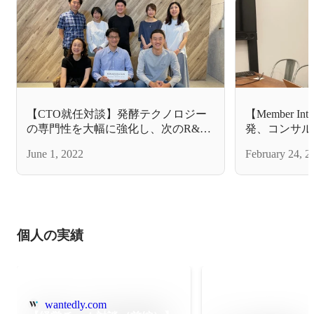
【CTO就任対談】発酵テクノロジー
【Member I
の専門性を大幅に強化し、次のR&D
発、コンサル
ステージへ
へ - 多様
June 1, 2022
February 24, 2
しい市場の創出
個人の実績
wantedly.com