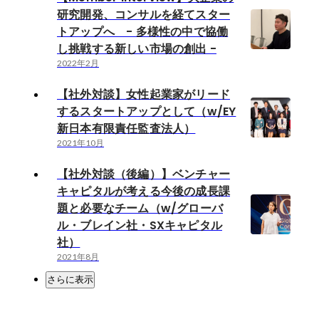
研究開発、コンサルを経てスター
トアップへ - 多様性の中で協働
し挑戦する新しい市場の創出 -
2022年2月
【社外対談】女性起業家がリード
するスタートアップとして（w/EY
新日本有限責任監査法人）
2021年10月
【社外対談（後編）】ベンチャー
キャピタルが考える今後の成長課
題と必要なチーム（w/グローバ
ル・ブレイン社・SXキャピタル
社）
2021年8月
さらに表示