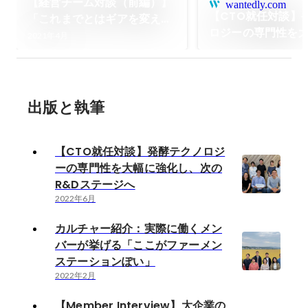
【経営チーム対談（前編）】
wantedly.com
【CTO就任対談】
「これまでとはギアを変えた
ロジーの専門性を
成長を」大きな転換点にいる
2021年4月
し、次のR&Dステ
ファーメンステーションでチ
ャレンジする魅力とは
出版と執筆
【CTO就任対談】発酵テクノロジ
ーの専門性を大幅に強化し、次の
R&Dステージへ
2022年6月
カルチャー紹介：実際に働くメン
バーが挙げる「ここがファーメン
ステーションぽい」
2022年2月
【Member Interview】大企業の