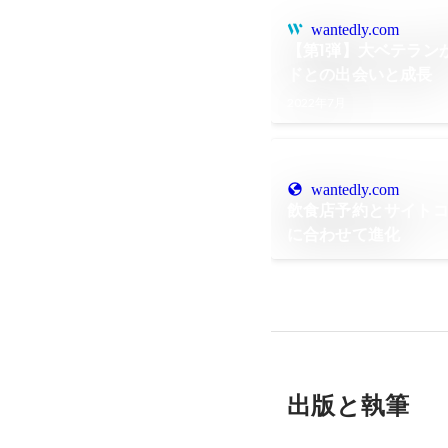
wantedly.com
【第1弾】大ベテラン
ドとの出会いと成長
2022年7月
wantedly.com
飲食店予約とサイト
に合わせて進化
出版と執筆