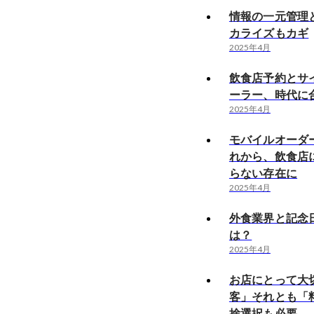
情報の一元管理
カライズもカギ
2025年4月
飲食店予約とサ
ーラー、時代に
2025年4月
モバイルオーダ
れから、飲食店
らない存在に
2025年4月
外食業界と記念
は？
2025年4月
お店にとって大
客」それとも「
捨選択も必要