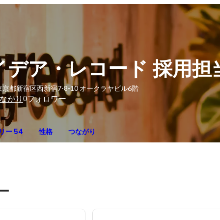
イデア・レコード 採用担
東京都新宿区西新宿7-8-10 オークラヤビル6階
0
ながり
フォロワー
リー 54
性格
つながり
ー