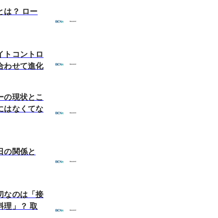
とは？ ロー
イトコントロ
合わせて進化
ーの現状とこ
にはなくてな
日の関係と
切なのは「接
料理」？ 取