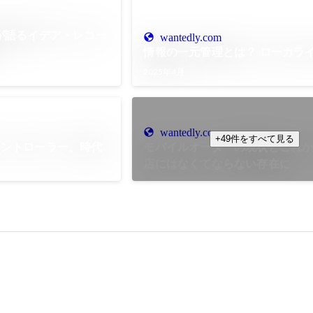
が語るイデア・レコー
wantedly.com
情報の一元管理とは？ ローカラ
2025年4月
wantedly.com
+49件をすべて見る
コントローラー、時代
モバイルオーダーの現状とこれ
店にはなくてならない存在に