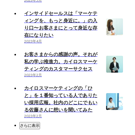
2023年5月
インサイドセールスは「マーケテ
ィングを、もっと身近に。」の入
り口〜お客さまにとって身近な存
在になりたい
2023年4月
お客さまからの感謝の声。それが
私の学ぶ推進力。カイロスマーケ
ティングのカスタマーサクセス
2023年2月
カイロスマーケティングの「ひ
と」を１番知っている人でありた
い採用広報。社内のどこにでもい
る佐藤さんに想いを聞いてみた
2023年2月
さらに表示