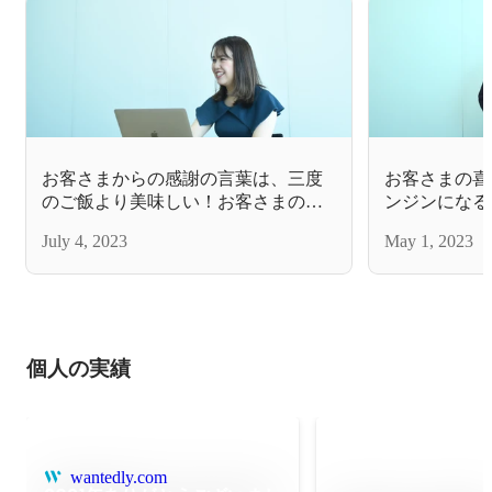
お客さまからの感謝の言葉は、三度
お客さまの喜
のご飯より美味しい！お客さまのハ
ンジンになる
ッピーに出会いたいからがんばれる
ングの元気印
July 4, 2023
May 1, 2023
ビュー
個人の実績
wantedly.com