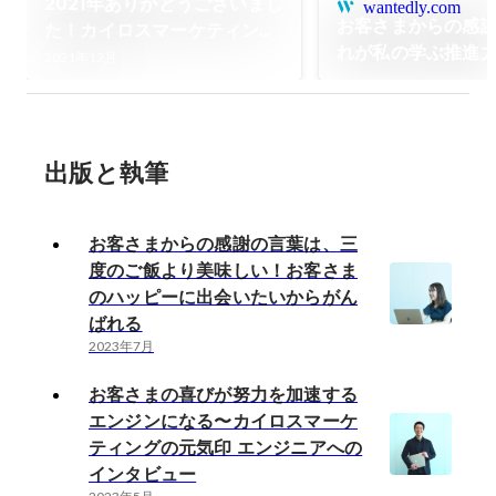
2021年ありがとうございまし
wantedly.com
お客さまからの感
た！カイロスマーケティング
れが私の学ぶ推進
を支えてくれた代々木の美味
2021年12月
スマーケティング
しいランチたち
ーサクセス
出版と執筆
お客さまからの感謝の言葉は、三
度のご飯より美味しい！お客さま
のハッピーに出会いたいからがん
ばれる
2023年7月
お客さまの喜びが努力を加速する
エンジンになる〜カイロスマーケ
ティングの元気印 エンジニアへの
インタビュー