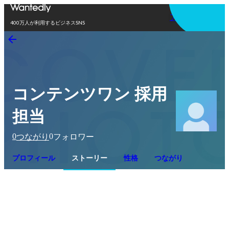
アプリを使う
400万人が利用するビジネスSNS
コンテンツワン 採用
担当
0
0
つながり
フォロワー
プロフィール
ストーリー
性格
つながり