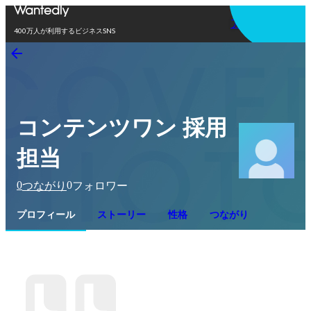
アプリを使う
400万人が利用するビジネスSNS
コンテンツワン 採用
担当
0
0
つながり
フォロワー
プロフィール
ストーリー
性格
つながり