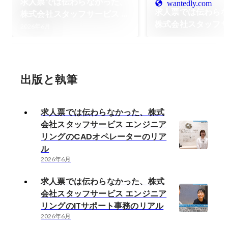
求人票では伝わらなかった、
wantedly.com
求人票では伝わら
株式会社スタッフサービス エ
株式会社スタッフサ
ンジニアリングのCADオペレ
2026年6月
ンジニアリングのI
ーターのリアル
事務のリアル
出版と執筆
求人票では伝わらなかった、株式
会社スタッフサービス エンジニア
リングのCADオペレーターのリア
ル
2026年6月
求人票では伝わらなかった、株式
会社スタッフサービス エンジニア
リングのITサポート事務のリアル
2026年6月