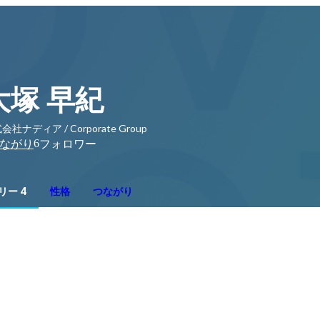
大塚 早紀
会社ナディア / Corporate Group
6
ながり
フォロワー
リー 4
性格
つながり