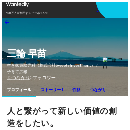
アプリを使う
400万人が利用するビジネスSNS
三輪 早苗
空き家買取専科（株式会社SweetsInvestment） /
子育て広報
15
5
つながり
フォロワー
プロフィール
ストーリー 1
性格
つながり
人と繋がって新しい価値の創
。
造をしたい