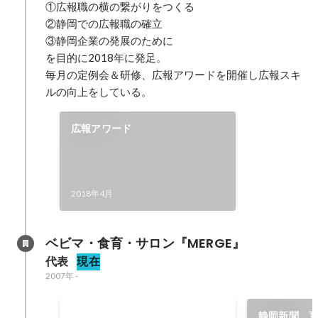
①広報職の横の繋がりをつくる

②静岡での広報職の確立

③静岡企業の発展のために

を目的に2018年に発足。

毎月の定例会＆研修、広報アワードを開催し広報スキ
ルの向上をしている。
広報アワード
2018年4月
ベビマ・食育・サロン『MERGE』　
代表
現在
2007年
-
しずぎん起業家大賞
静岡新聞 