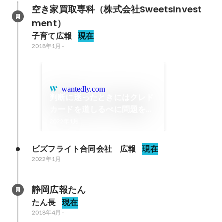
空き家買取専科（株式会社SweetsInvest
ment）
子育て広報
現在
2018年1月
-
wantedly.com
判断に迷ったときにはクレド
カードを道しるべに問題を解
決
2022年1月
ビズフライト合同会社　広報
現在
2022年1月
静岡広報たん
たん長
現在
2018年4月
-