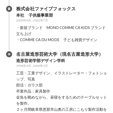
株式会社ファイブフォックス
本社　子供服事業部
2000年4月
-
2002年7月
・新規ブランド　MONO COMME CA KIDS ブランド
立ち上げ

・COMME CA DU MODE　子ども雑貨デザイン
名古屋造形芸術大学（現名古屋造形大学）
造形芸術学部デザイン学科
1996年4月
-
2000年3月
工芸・工業デザイン、イラストレーター・フォトショ
ップ、写真

部活：ガラス部

卒業作品：家具製作

金魚を眺めながら、昼寝をするためのテーブルセット
を製作。

２ヶ月間岐阜県恵那市山奥の工房にこもり製作活動を