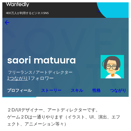
アプリを使う
400万人が利用するビジネスSNS
saori matuura
フリーランス / アートディレクター
1
1
つながり
フォロワー
プロフィール
ストーリー
スキル
性格
つながり
２D/UIデザイナー、アートディレクターです。

ゲーム２Dは一通りやります（イラスト、UI、演出、エフ
ェクト、アニメーション等々）