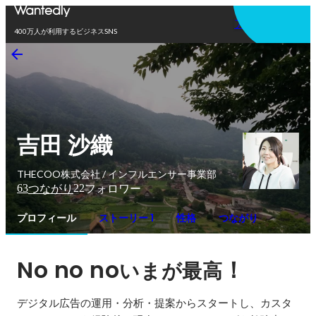
アプリを使う
400万人が利用するビジネスSNS
吉田 沙織
THECOO株式会社 / インフルエンサー事業部
63
22
つながり
フォロワー
プロフィール
ストーリー 1
性格
つながり
No no no
！ 
いまが最高
デジタル広告の運用・分析・提案からスタートし、カスタ