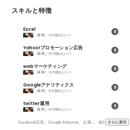
スキルと特徴
Excel
9
城 弾
と
その他8人
が+1
Yahoo!プロモーション広告
9
城 弾
と
その他8人
が+1
webマーケティング
9
城 弾
と
その他8人
が+1
Googleアナリティクス
9
城 弾
と
その他8人
が+1
twitter運用
9
城 弾
と
その他8人
が+1
Facebook広告、Google Adwords、お酒好き
他5件
さらに表示