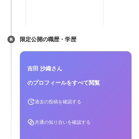
Google広告（元：Google
AdWords）の地域密着版
「AdWords Express」の日本ロー
ンチに貢献。エンジニアチーム・
APACチームと共に2051種類の業
種カテゴリ作成を行う。さらに日
限定公開の職歴・学歴
本オリジナルのカスタマイズを行
うことで、150％改善を達成。
吉田 沙織さん
のプロフィールをすべて閲覧
過去の投稿を確認する
共通の知り合いを確認する