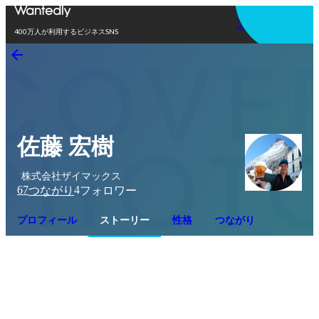
アプリを使う
400万人が利用するビジネスSNS
佐藤 宏樹
株式会社ザイマックス
67
4
つながり
フォロワー
プロフィール
ストーリー
性格
つながり