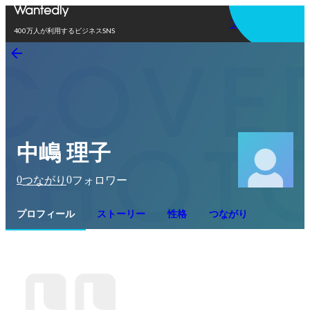
アプリを使う
400万人が利用するビジネスSNS
中嶋 理子
0
0
つながり
フォロワー
プロフィール
ストーリー
性格
つながり