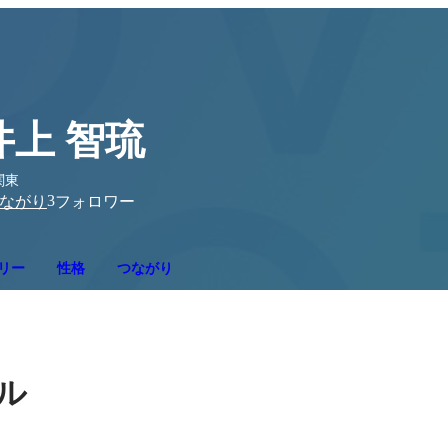
井上 智琉
関東
3
ながり
フォロワー
リー
性格
つながり
ル