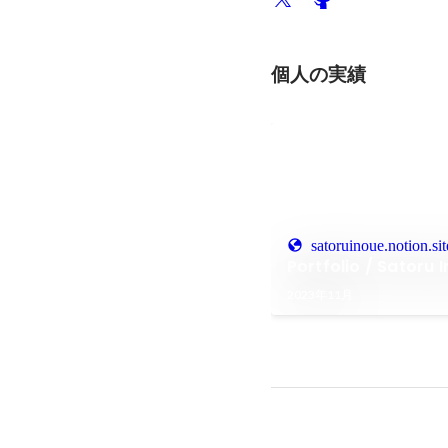
個人の実績
satoruinoue.notion.sit
Portfolio / Satoru 
2023年11月