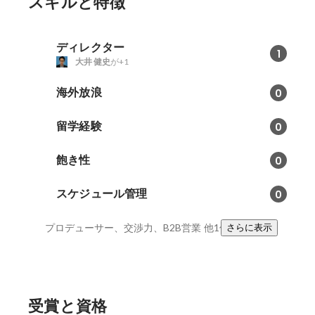
スキルと特徴
ディレクター
1
大井 健史
が+1
海外放浪
0
留学経験
0
飽き性
0
スケジュール管理
0
プロデューサー、交渉力、B2B営業
他1件
さらに表示
受賞と資格