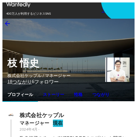
アプリを使う
400万人が利用するビジネスSNS
枝 悟史
株式会社ケップル / マネージャー
18
6
つながり
フォロワー
プロフィール
ストーリー
性格
つながり
株式会社ケップル
マネージャー
現在
2024年4月
-