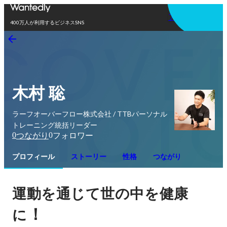
アプリを使う
400万人が利用するビジネスSNS
木村 聡
ラーフオーバーフロー株式会社 / TTBパーソナル
トレーニング統括リーダー
0
0
つながり
フォロワー
プロフィール
ストーリー
性格
つながり
運動を通じて世の中を健康
！
に