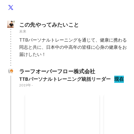
この先やってみたいこと
未来
TTBパーソナルトレーニングを通じて、健康に携わる
同志と共に、日本中の中高年の皆様に心身の健康をお
届けしたい！
ラーフオーバーフロー株式会社
TTBパーソナルトレーニング統括リーダー
現在
2019年
-
TTBパーソナル整骨院新富町
TTBパー
店出店
号店出店
2023年3月
2022年7月