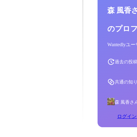
森 風香
のプロ
Wantedl
過去の投
共通の知
森 風香さ
ログイン