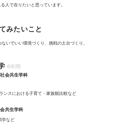
れる人で在りたいと思っています。
てみたいこと
学
6年間
市社会共生学科
フランスにおける子育て・家族観比較など
社会共生学科
類学など