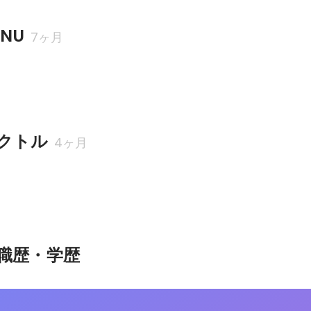
NU
7ヶ月
クトル
4ヶ月
職歴・学歴