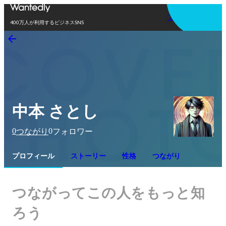
アプリを使う
400万人が利用するビジネスSNS
中本 さとし
0
0
つながり
フォロワー
プロフィール
ストーリー
性格
つながり
つながってこの人をもっと知
ろう