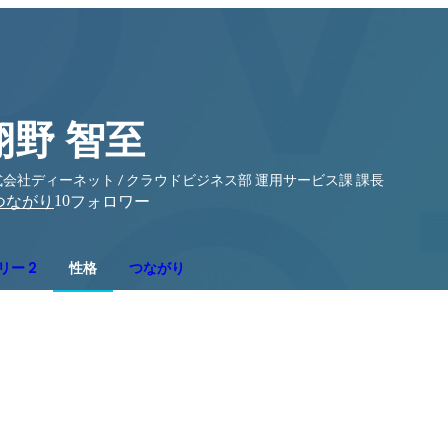
栩野 智至
会社ディーネット / クラウドビジネス部 運用サービス課 課長
10
つながり
フォロワー
リー 2
性格
つながり