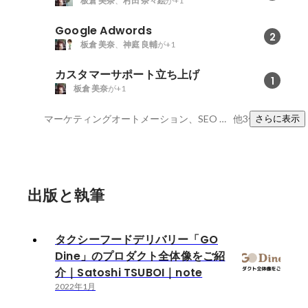
板倉 美奈
、
村田 奈々絵
が+1
Google Adwords
2
板倉 美奈
、
神庭 良輔
が+1
カスタマーサポート立ち上げ
1
板倉 美奈
が+1
マーケティングオートメーション、SEO Search Engine Optimisation、Facebook広告
他3件
さらに表示
出版と執筆
タクシーフードデリバリー「GO
Dine」のプロダクト全体像をご紹
介｜Satoshi TSUBOI｜note
2022年1月