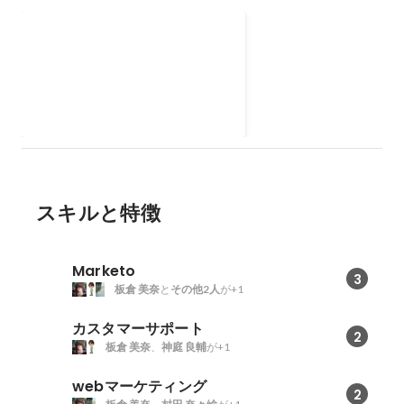
Make It Better - プロボノ
NPO向けのマーケティングオート
メーション導入支援をプロボノで
実施。
2016年
-
2017年
スキルと特徴
Marketo
3
板倉 美奈
と
その他2人
が+1
カスタマーサポート
2
板倉 美奈
、
神庭 良輔
が+1
webマーケティング
2