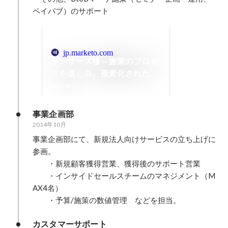
ペイパブ）のサポート
jp.marketo.com
ランサーズ様～施策のプロセ
スを楽しみ、視覚化された結
果を冷静に受け止める。道半
2017年5月
ばで「折れない心」があれ
ば"正解"にたどり着ける｜マ
事業企画部
ルケトブログ｜MA(マーケテ
2014年10月
ィングオートメーション)な
事業企画部にて、新規法人向けサービスの立ち上げに
らMarketo Engage
参画。

　　・新規顧客獲得営業、獲得後のサポート営業

　　・インサイドセールスチームのマネジメント（M
AX4名）

　　・予算/施策の数値管理　などを担当。
カスタマーサポート