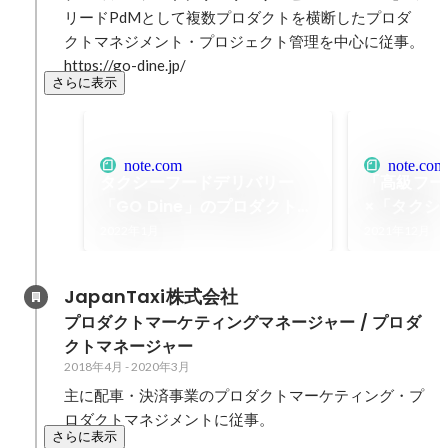
リードPdMとして複数プロダクトを横断したプロダ
クトマネジメント・プロジェクト管理を中心に従事。

https://go-dine.jp/
さらに表示
note.com
note.com
タクシーフードデリバリー
「高級フー
「GO Dine」のプロダクト全
×「タクシ
体像をご紹介｜Satoshi
げの産みの
2022年1月
2021年12月
TSUBOI｜note
｜Satoshi
JapanTaxi株式会社
プロダクトマーケティングマネージャー / プロダ
クトマネージャー
2018年4月
-
2020年3月
主に配車・決済事業のプロダクトマーケティング・プ
ロダクトマネジメントに従事。
さらに表示