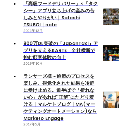
「高級フードデリバリー」×「タク
シー」アプリ立ち上げの産みの苦
しみとやりがい｜Satoshi
TSUBOI｜note
2021年12月
800万DL突破の「JapanTaxi」ア
プリを支えるKARTE 全社横断で
挑む顧客体験の向上
2019年10月
ランサーズ様～施策のプロセスを
楽しみ、視覚化された結果を冷静
に受け止める。道半ばで「折れな
い心」があれば"正解"にたどり着
ける｜マルケトブログ｜MA(マー
ケティングオートメーション)なら
Marketo Engage
2017年5月