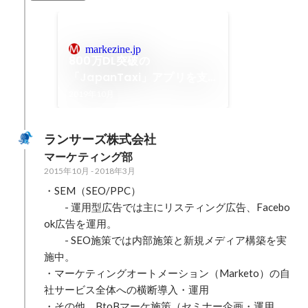
markezine.jp
800万DL突破の
「JapanTaxi」アプリを支
えるKARTE 全社横断で挑む
2019年10月
顧客体験の向上
ランサーズ株式会社
マーケティング部
2015年10月
-
2018年3月
・SEM（SEO/PPC）

　　- 運用型広告では主にリスティング広告、Facebo
ok広告を運用。

　　- SEO施策では内部施策と新規メディア構築を実
施中。

・マーケティングオートメーション（Marketo）の自
社サービス全体への横断導入・運用

・その他、BtoBマーケ施策（セミナー企画・運用、