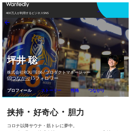
アプリを使う
400万人が利用するビジネスSNS
坪井 聡
株式会社ROUTE06 / プロダクトマネージャー
69
15
つながり
フォロワー
プロフィール
ストーリー
性格
つながり
・
・
挟持
好奇心
胆力
コロナ以降サウナ・筋トレに夢中。
