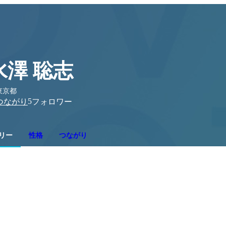
水澤 聡志
東京都
5
つながり
フォロワー
リー
性格
つながり