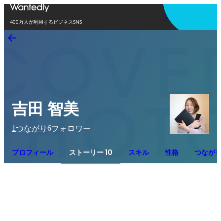
アプリを使う
400万人が利用するビジネスSNS
吉田 智美
1
6
つながり
フォロワー
プロフィール
ストーリー 10
スキル
性格
つなが