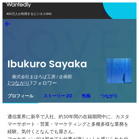
アプリを使う
400万人が利用するビジネスSNS
Ibukuro Sayaka
株式会社まほろば工房 / 企画部
1
3
つながり
フォロワー
プロフィール
ストーリー 20
性格
つながり
通信業界に新卒で入社。約10年間の在籍期間中に、カスタ
マーサポート・営業・マーケティングと多種多様な業務を
経験。気付くとなんでも屋さん。

マーケティングは初めてお仕事が楽しい！と感じられた分