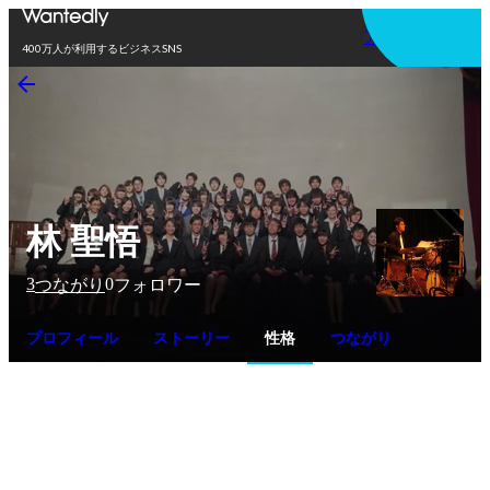
アプリを使う
400万人が利用するビジネスSNS
林 聖悟
3
0
つながり
フォロワー
プロフィール
ストーリー
性格
つながり