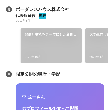
ボーダレスハウス株式会社
代表取締役
現在
2017年3月
-
発信と交流をテーマにした新拠点
大学生向け
開発
2022年10月
2021年4月
限定公開の職歴・学歴
李 成一さん
のプロフィールをすべて閲覧