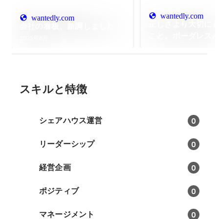
wantedly.com
wantedly.com
正しさより大切に
会社の看板、新調しました！
こと。ボーダレス
2025年8月
ビジョンができる
スキルと特徴
シェアハウス運営
0
リーダーシップ
0
経営企画
0
ポジティブ
0
マネージメント
0