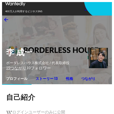
アプリを使う
400万人が利用するビジネスSNS
李 成一
ボーダレスハウス株式会社 / 代表取締役
19
10
つながり
フォロワー
プロフィール
ストーリー 13
性格
つながり
自己紹介
ログインユーザーのみに公開