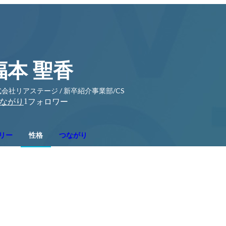
福本 聖香
会社リアステージ / 新卒紹介事業部/CS
1
ながり
フォロワー
リー
性格
つながり